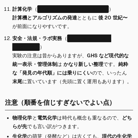
計算化学
（
）
computational-chemistry/
計算機とアルゴリズムの発達
とともに
後 20 世紀〜
が前面になりやすいです。
安全・法規・ラボ実務
（
safety-and-lab-
）
practice/
実験の注意は昔からありますが、
GHS など現代的な
統一表示・管理体制
は
かなり新しい整理
です。
純粋
な「発見の年代順」には乗りにくい
ので、いったん
末尾
に置いています（先頭に置く運用もあります）。
注意（順番を信じすぎないでよい点）
物理化学
と
電気化学
は時代も概念も重なるので、
どち
らが先
でも言い訳がつきます。
生化学
の萌芽（発酵など）は古くても、
現代の生化学