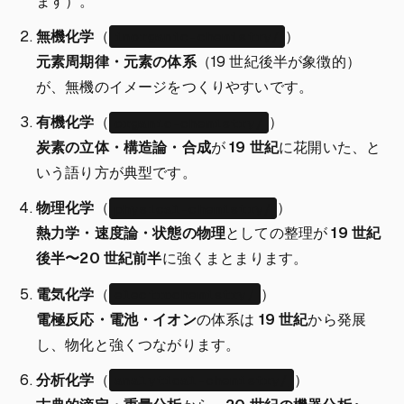
ます）。
無機化学
（
）
inorganic-chemistry/
元素周期律・元素の体系
（19 世紀後半が象徴的）
が、無機のイメージをつくりやすいです。
有機化学
（
）
organic-chemistry/
炭素の立体・構造論・合成
が
19 世紀
に花開いた、と
いう語り方が典型です。
物理化学
（
）
physical-chemistry/
熱力学・速度論・状態の物理
としての整理が
19 世紀
後半〜20 世紀前半
に強くまとまります。
電気化学
（
）
electrochemistry/
電極反応・電池・イオン
の体系は
19 世紀
から発展
し、物化と強くつながります。
分析化学
（
）
analytical-chemistry/