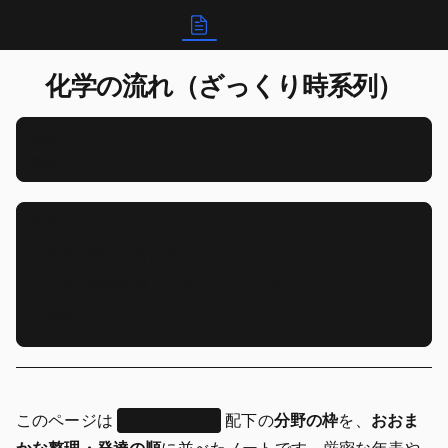
Markdown
フォルダ
化学の流れ（ざっくり時系列）
2026-05-03 00:00:00 +0900
作成
2026-05-03 00:00:00 +0900
更新
目次
目安の順（土台に近いものが上）
注意（順番を信じすぎないでよい点）
関連
このページは
配下の
分野の枠
を、
おおま
chemistry/