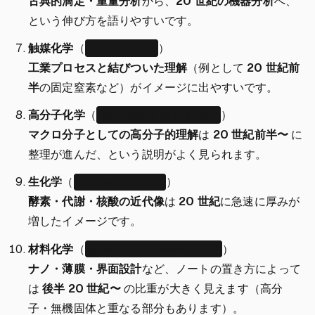
古典的滴定・重量分析
から、
20 世紀の機器分析
へ、
という伸び方を語りやすいです。
触媒化学
（
）
catalysis/
工業プロセスと結びついた理解
（例として
20 世紀前
半
の固定窒素など）がイメージに出やすいです。
高分子化学
（
）
polymer-chemistry/
マクロ分子としての高分子的理解
は
20 世紀前半〜
に
整理が進んだ、という説明がよく見られます。
生化学
（
）
biochemistry/
酵素・代謝・核酸の近代像
は
20 世紀
に急速に厚みが
増したイメージです。
材料化学
（
）
materials-chemistry/
ナノ・薄膜・界面設計
など、ノートの置き方によって
は
後半 20 世紀〜
の比重が大きく見えます（高分
子・無機固体と重なる部分もあります）。