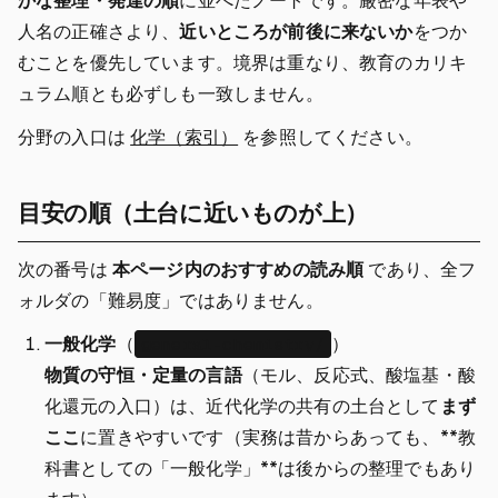
かな整理・発達の順
に並べたノートです。厳密な年表や
人名の正確さより、
近いところが前後に来ないか
をつか
むことを優先しています。境界は重なり、教育のカリキ
ュラム順とも必ずしも一致しません。
分野の入口は
化学（索引）
を参照してください。
目安の順（土台に近いものが上）
次の番号は
本ページ内のおすすめの読み順
であり、全フ
ォルダの「難易度」ではありません。
一般化学
（
）
general-chemistry/
物質の守恒・定量の言語
（モル、反応式、酸塩基・酸
化還元の入口）は、近代化学の共有の土台として
まず
ここ
に置きやすいです（実務は昔からあっても、**教
科書としての「一般化学」**は後からの整理でもあり